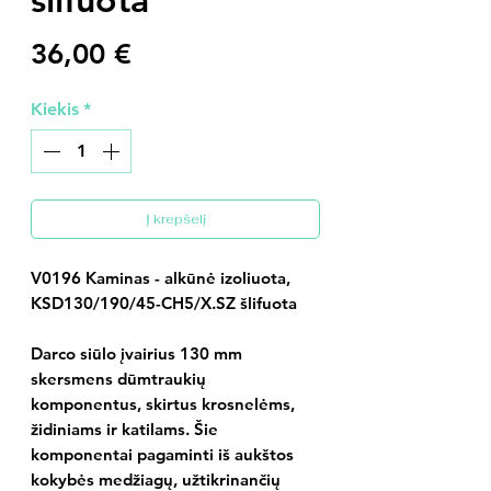
Price
36,00 €
Kiekis
*
Į krepšelį
V0196 Kaminas - alkūnė izoliuota,
KSD130/190/45-CH5/X.SZ šlifuota
Darco siūlo įvairius 130 mm
skersmens dūmtraukių
komponentus, skirtus krosnelėms,
židiniams ir katilams. Šie
komponentai pagaminti iš aukštos
kokybės medžiagų, užtikrinančių