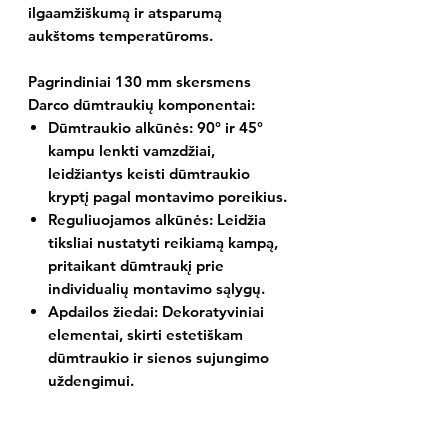
ilgaamžiškumą ir atsparumą
aukštoms temperatūroms.
Pagrindiniai 130 mm skersmens
Darco dūmtraukių komponentai:
Dūmtraukio alkūnės:
90° ir 45°
kampu lenkti vamzdžiai,
leidžiantys keisti dūmtraukio
kryptį pagal montavimo poreikius.
Reguliuojamos alkūnės:
Leidžia
tiksliai nustatyti reikiamą kampą,
pritaikant dūmtraukį prie
individualių montavimo sąlygų.
Apdailos žiedai:
Dekoratyviniai
elementai, skirti estetiškam
dūmtraukio ir sienos sujungimo
uždengimui.
Perėjimai:
Skirti sujungti skirtingo
skersmens dūmtraukių dalis arba