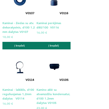
Kaminai - žiedas su atv.
Kaminai perėjimas
dekoratyvinis, d100 1.2
d80/100 V0116
mm dažytas V0107
Kaina
16,00 €
Kaina
18,00 €
Į krepšelį
Į krepšelį
Kaminai - laikiklis, d100
Kamino aklė su
reguliuojamas 1,2mm
atvamzdžiu kondensatui,
dažytas V0114
d100 1.2mm
dažytas V0105
Kaina
16,00 €
Kaina
23,00 €