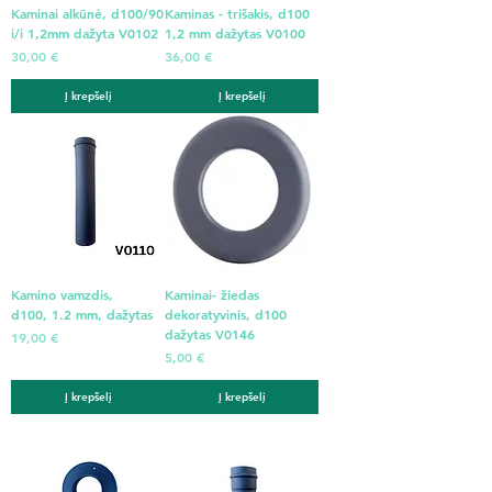
Kaminai alkūnė, d100/90
Kaminas - trišakis, d100
i/i 1,2mm dažyta V0102
1,2 mm dažytas V0100
Kaina
Kaina
30,00 €
36,00 €
Į krepšelį
Į krepšelį
Kamino vamzdis,
Kaminai- žiedas
d100, 1.2 mm, dažytas
dekoratyvinis, d100
dažytas V0146
Kaina
19,00 €
Kaina
5,00 €
Į krepšelį
Į krepšelį