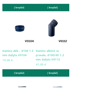
Į krepšelį
Į krepšelį
Kamino aklė , d100 1.2
Kamino alkūnė su
mm dažyta V0104
pravala, d100/45 1.2
mm dažyta V0112
Kaina
19,00 €
Kaina
41,00 €
Į krepšelį
Į krepšelį