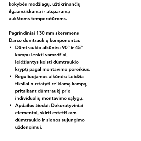
kokybės medžiagų, užtikrinančių
ilgaamžiškumą ir atsparumą
aukštoms temperatūroms.
Pagrindiniai 130 mm skersmens
Darco dūmtraukių komponentai:
Dūmtraukio alkūnės:
90° ir 45°
kampu lenkti vamzdžiai,
leidžiantys keisti dūmtraukio
kryptį pagal montavimo poreikius.
Reguliuojamos alkūnės:
Leidžia
tiksliai nustatyti reikiamą kampą,
pritaikant dūmtraukį prie
individualių montavimo sąlygų.
Apdailos žiedai:
Dekoratyviniai
elementai, skirti estetiškam
dūmtraukio ir sienos sujungimo
uždengimui.
Perėjimai:
Skirti sujungti skirtingo