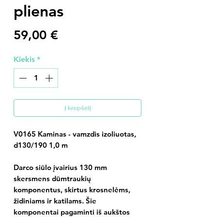
plienas
Price
59,00 €
Kiekis
*
Į krepšelį
V0165 Kaminas - vamzdis izoliuotas,
d130/190 1,0 m
Darco siūlo įvairius 130 mm
skersmens dūmtraukių
komponentus, skirtus krosnelėms,
židiniams ir katilams. Šie
komponentai pagaminti iš aukštos