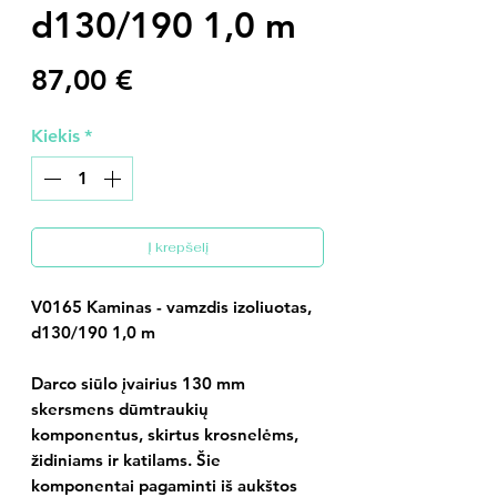
d130/190 1,0 m
Price
87,00 €
Kiekis
*
Į krepšelį
V0165 Kaminas - vamzdis izoliuotas,
d130/190 1,0 m
Darco siūlo įvairius 130 mm
skersmens dūmtraukių
komponentus, skirtus krosnelėms,
židiniams ir katilams. Šie
komponentai pagaminti iš aukštos