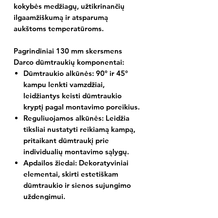
kokybės medžiagų, užtikrinančių
ilgaamžiškumą ir atsparumą
aukštoms temperatūroms.
Pagrindiniai 130 mm skersmens
Darco dūmtraukių komponentai:
Dūmtraukio alkūnės:
90° ir 45°
kampu lenkti vamzdžiai,
leidžiantys keisti dūmtraukio
kryptį pagal montavimo poreikius.
Reguliuojamos alkūnės:
Leidžia
tiksliai nustatyti reikiamą kampą,
pritaikant dūmtraukį prie
individualių montavimo sąlygų.
Apdailos žiedai:
Dekoratyviniai
elementai, skirti estetiškam
dūmtraukio ir sienos sujungimo
uždengimui.
Perėjimai:
Skirti sujungti skirtingo