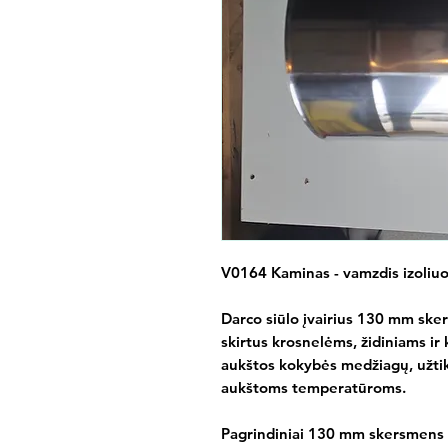
V0164 Kaminas - vamzdis izoliu
Darco siūlo įvairius 130 mm s
skirtus krosnelėms, židiniams ir
aukštos kokybės medžiagų, užti
aukštoms temperatūroms.
Pagrindiniai 130 mm skersmens