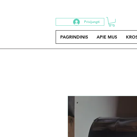
Prisijungti
PAGRINDINIS
APIE MUS
KRO