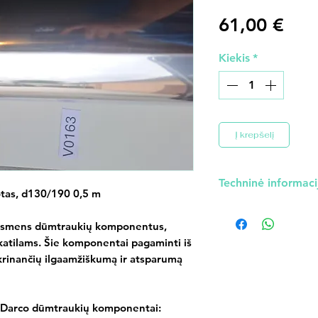
Pric
61,00 €
Kiekis
*
Į krepšelį
Techninė informaci
otas, d130/190 0,5 m
Gamintojas: Darco
kersmens dūmtraukių komponentus,
Kilmės šalis: Lenkij
 katilams. Šie komponentai pagaminti iš
Diametras: 130 m
krinančių ilgaamžiškumą ir atsparumą
 Darco dūmtraukių komponentai: