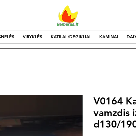
SNELĖS
VIRYKLĖS
KATILAI /DEGIKLIAI
KAMINAI
DAL
V0164 Ka
vamzdis i
d130/190