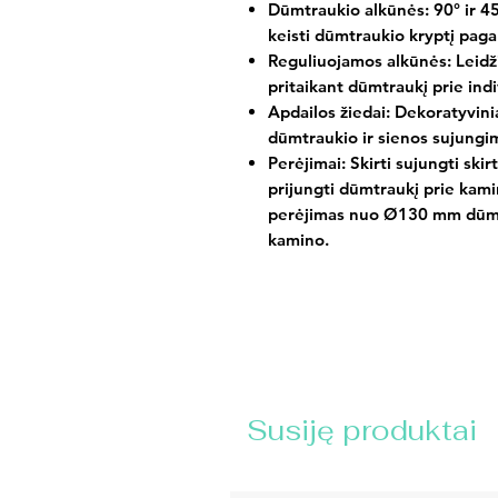
Dūmtraukio alkūnės:
90° ir 4
keisti dūmtraukio kryptį pag
Reguliuojamos alkūnės:
Leidži
pritaikant dūmtraukį prie ind
Apdailos žiedai:
Dekoratyvinia
dūmtraukio ir sienos sujung
Perėjimai:
Skirti sujungti ski
prijungti dūmtraukį prie kami
perėjimas nuo Ø130 mm dūm
kamino.
Susiję produktai