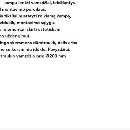
5° kampu lenkti vamzdžiai, leidžiantys
al montavimo poreikius.
a tiksliai nustatyti reikiamą kampą,
ividualių montavimo sąlygų.
i elementai, skirti estetiškam
imo uždengimui.
rtingo skersmens dūmtraukių dalis arba
no su keraminiu įdėklu. Pavyzdžiui,
traukio vamzdžio prie Ø200 mm