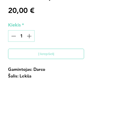
Price
20,00 €
Kiekis
*
Į krepšelį
Gamintojas: Darco
Šalis: Lekija