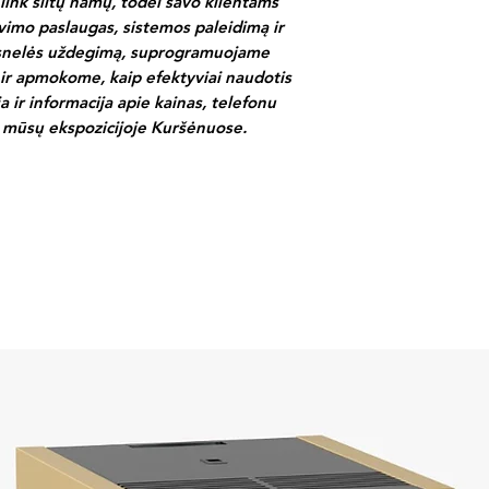
s link šiltų namų, todėl savo klientams
vimo paslaugas, s
istemos paleidimą ir
osnelės uždegimą, suprogramuojame
 ir apmokome, kaip efektyviai naudotis
 ir informacija apie kainas, telefonu
 mūsų ekspozicijoje Kuršėnuose.