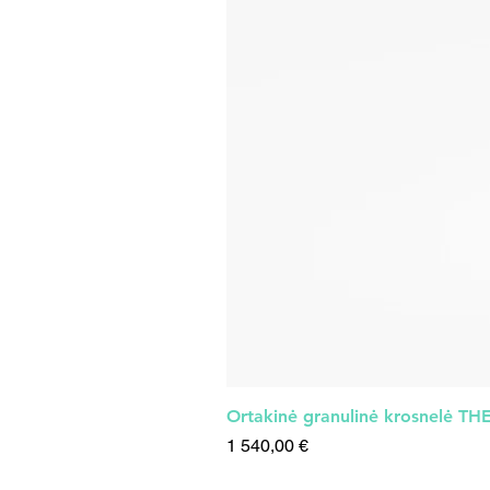
Ortakinė granulinė krosnelė T
Kaina
1 540,00 €