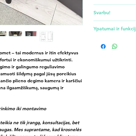
Galia: 8 kW
Svarbu!
Efektyvumas: 87 -
Granulių talpa: 15 
Granulinė krosne
Ypatumai ir funkci
Matmenys: 800 x 
granulinis katil
Kaminas: 80 mm
gyvenamosiose p
-Automatinis užde
patys reikalavi
-Galios reguliavim
met – tai modernus ir itin efektyvus
paleidimui, per
-Dūmsiurbės greič
ortui ir ekonomiškumui užtikrinti.
priežiūrai ir t.t
enkoderiu
egimo ir galingumo reguliavimo
suteiksime tele
-Degiklis iš nerūdi
ramuoti šildymą pagal jūsų poreikius
-Karščiui atspari s
ijančio plieno degimo kamera ir karščiui
-Automatinė stikl
rina ilgaamžiškumą, saugumą ir
-Dienos ir savaitė
rinkimo iki montavimo
teikia ne tik įrangą, konsultacijas, bet
slaugas. Mes suprantame, kad krosnelės