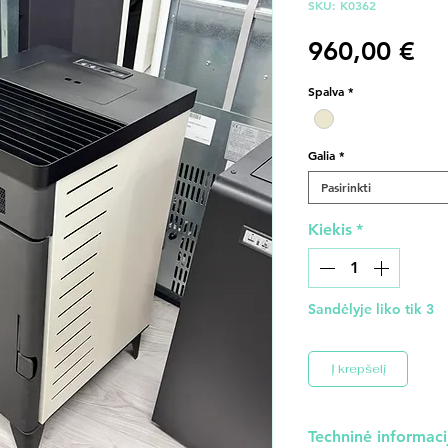
SKU: K0362
Pr
960,00 €
Spalva
*
Galia
*
Pasirinkti
Kiekis
*
Sandėlyje liko tik 3
Į krepšelį
Techninė informaci