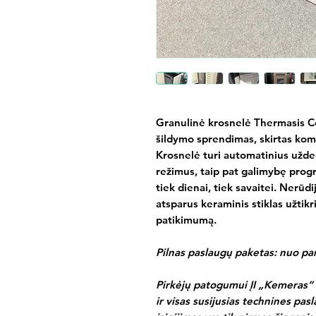
Granulinė krosnelė Thermasis Co
šildymo sprendimas, skirtas komf
Krosnelė turi automatinius užd
režimus, taip pat galimybę prog
tiek dienai, tiek savaitei. Nerūd
atsparus keraminis stiklas užtik
patikimumą.
Pilnas paslaugų paketas: nuo pa
Pirkėjų patogumui
ĮI „Kemeras“
ir visas susijusias technines pa