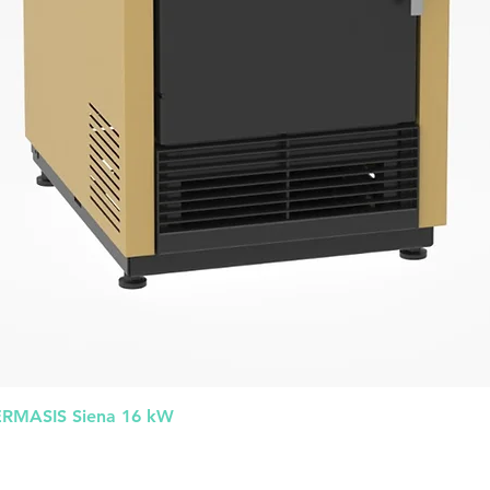
Greita peržiūra
HERMASIS Siena 16 kW