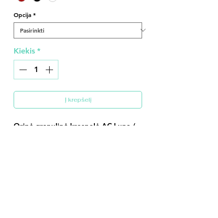
Opcija
*
Kiekis
*
Į krepšelį
Orinė granulinė krosnelė AC Luna /
Luna Plus.
Be stovo (kabinama ant sienos) -
1155 Eur
Su stovu - 1275 Eur
Techniniai duomenys