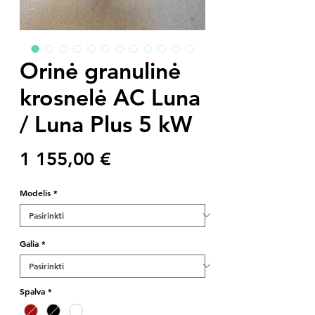
Orinė granulinė
krosnelė AC Luna
/ Luna Plus 5 kW
Price
1 155,00 €
Modelis
*
Galia
*
Spalva
*