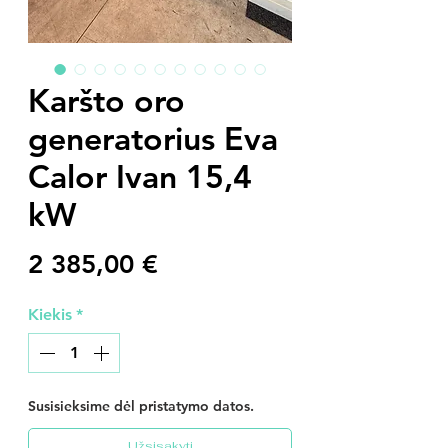
Karšto oro
generatorius Eva
Calor Ivan 15,4
kW
Price
2 385,00 €
Kiekis
*
Susisieksime dėl pristatymo datos.
Užsisakyti