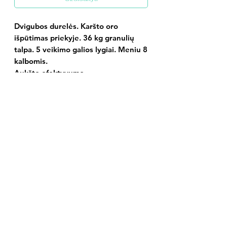
Dvigubos durelės. Karšto oro
išpūtimas priekyje. 36 kg granulių
talpa. 5 veikimo galios lygiai. Meniu 8
kalbomis.
Aukšto efektyvumo
izoliacija. Apsauginis
termostatas. Pritaikyta išoriniam
termostatui.
Techniniai duomenys
Bendra šiluminė galia:
maks. 15,4
kW – min. 4,2 kW
Nominalioji šiluminė galia:
maks.
14,0 kW – min. 4,0 kW
Energinio efektyvumo klasė:
A+
Efektyvumas (naudingumo