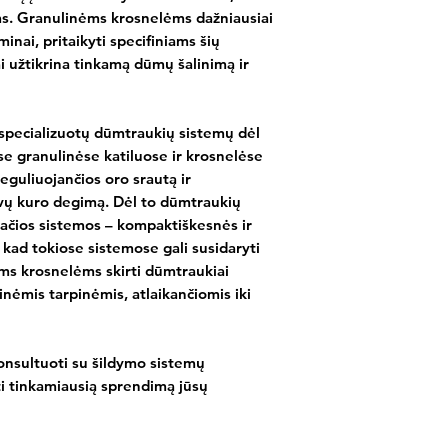
ms. Granulinėms krosnelėms dažniausiai
ai, pritaikyti specifiniams šių
i užtikrina tinkamą dūmų šalinimą ir
 specializuotų dūmtraukių sistemų dėl
 granulinėse katiluose ir krosnelėse
guliuojančios oro srautą ir
yvų kuro degimą. Dėl to dūmtraukių
pačios sistemos – kompaktiškesnės ir
kad tokiose sistemose gali susidaryti
ėms krosnelėms skirti dūmtraukiai
inėmis tarpinėmis, atlaikančiomis iki
nsultuoti su šildymo sistemų
kti tinkamiausią sprendimą jūsų