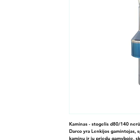
Kaminas - stogelis d80/140 nerū
Darco yra Lenkijos gamintojas, s
kaminų ir jų priedų gamyboje, sk