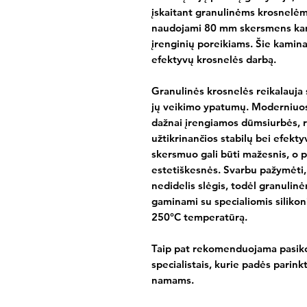
įskaitant granulinėms krosnelė
naudojami 80 mm skersmens kamin
įrenginių poreikiams. Šie kamina
efektyvų krosnelės darbą.
Granulinės krosnelės reikalauja
jų veikimo ypatumų. Moderniuose
dažnai įrengiamos dūmsiurbės, re
užtikrinančios stabilų bei efekt
skersmuo gali būti mažesnis, o 
estetiškesnės. Svarbu pažymėti, 
nedidelis slėgis, todėl granulin
gaminami su specialiomis silikon
250°C temperatūrą.
Taip pat rekomenduojama pasiko
specialistais, kurie padės parin
namams.