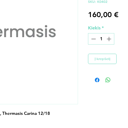
SKU: K0402
Pr
160,00 €
Kiekis
*
Į krepšelį
, Thermasis Carina 12/18