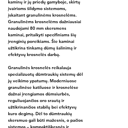
kaminų ir jų priedų gamyboje, skirtų
įvairioms šildymo sistemoms,
įskaitant granulinėms krosnelėms.
Granulinėms krosnelėms dažniausiai
naudojami 80 mm skersmens
kaminai, pritaikyti specifiniams šių
įrenginių poreikiams. Šie kaminai
užtikrina tinkamą dūmų šalinimą ir
efektyvų krosnelės darbą.
Granulinės krosnelės reikalauja
specializuotų dūmtraukių sistemų dėl
jų veikimo ypatumų. Moderniuose
granulinėse katiluose ir krosnelėse
dažnai įrengiamos dūmsiurbės,
reguliuojančios oro srautą ir
užtikrinančios stabilų bei efektyvų
kuro degimą. Dėl to dūmtraukių
skersmuo gali būti mažesnis, o pačios
sistemos – kompaktiškesnės ir