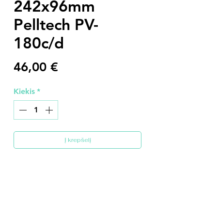
242x96mm
Pelltech PV-
180c/d
Price
46,00 €
Kiekis
*
Į krepšelį
D0162 Grotelės, 242x96mm Pelltech
PV-180c/d