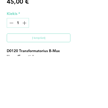
Price
45,00 €
Kiekis
*
Į krepšelį
D0120 Transformatorius B-Max
Home/Essential
Mus rasite: V.Kudirkos g.14, Kuršėnai, Šiaulių rajonas
Tel:
+37067444535
E-paštas:
svet@kemeras.lt