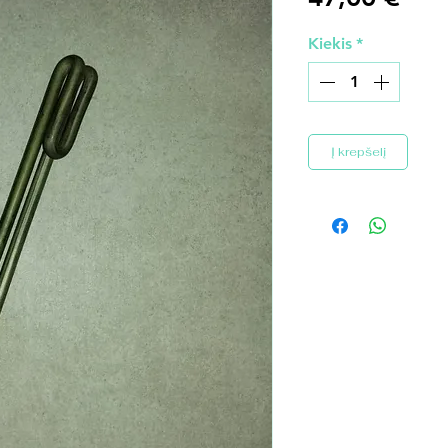
Kiekis
*
Į krepšelį