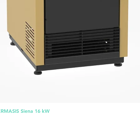
Greita peržiūra
HERMASIS Siena 16 kW