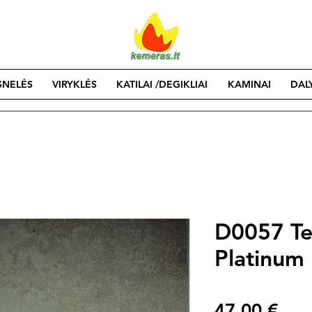
SNELĖS
VIRYKLĖS
KATILAI /DEGIKLIAI
KAMINAI
DAL
D0057 Te
Platinum
Pric
47,00 €