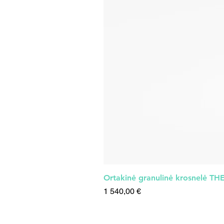
Ortakinė granulinė krosnelė T
Kaina
1 540,00 €