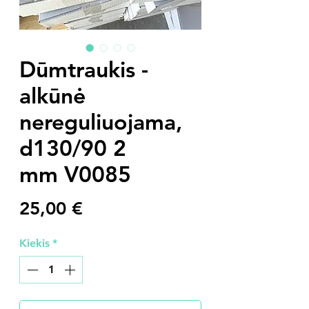
Dūmtraukis -
alkūnė
nereguliuojama,
d130/90 2
mm V0085
Price
25,00 €
Kiekis
*