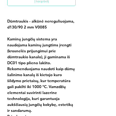
Į krepšelį
Dūmtraukis - alkūnė nereguliuojama,
d130/90 2 mm V0085
Kaminų jungčių sistema yra
naudojama kaminų jungtims įrengti
(krosnelės prijungimui prie
dūmtraukio kanalo), ji gaminama iš
DC01 tipo plieno lakšto.
Rekomenduojama naudoti kaip dūmų
šalinimo kanalą iš kietojo kuro
šildymo prietaisų, kur temperatūra
gali pakilti iki 1000 °C. Vamzdžių
elementai suvirinti lazerine
technologija, kuri garantuoja
aukščiausią jungčių kokybę, estetiką
ir sandarumą.