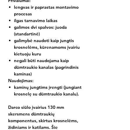
Privalumai:
lengvas ir paprastas montavimo
procesas
ilgas tarnavimo laikas
galimos dvi spalvos: juoda
(standartinė)
galimybė naudoti kaip jungtis
krosnelėms, kūrenamoms įvairiu
kietuoju kuru
negali būti naudojama kaip
dūmtraukio kanalas (pagrindinis
kaminas)
Naudojimas:
kaminų jungtims įrengti (jungiant
krosnelę su dūmtraukio kanalu).
Darco siūlo įvairius 130 mm
skersmens dūmtraukių
komponentus, skirtus krosnelėms,
židiniams ir katilams. Šie