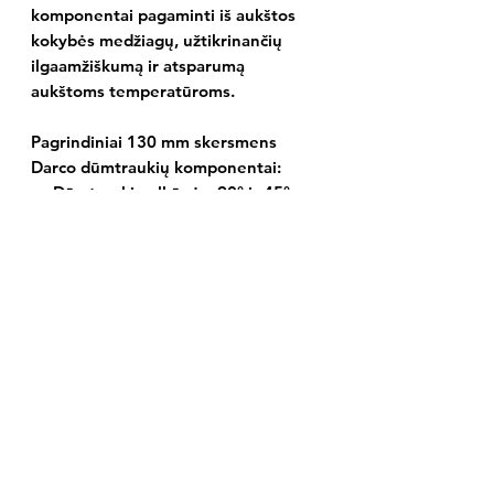
komponentai pagaminti iš aukštos
kokybės medžiagų, užtikrinančių
ilgaamžiškumą ir atsparumą
aukštoms temperatūroms.
Pagrindiniai 130 mm skersmens
Darco dūmtraukių komponentai:
Dūmtraukio alkūnės:
90° ir 45°
kampu lenkti vamzdžiai,
leidžiantys keisti dūmtraukio
kryptį pagal montavimo poreikius.
Reguliuojamos alkūnės:
Leidžia
tiksliai nustatyti reikiamą kampą,
pritaikant dūmtraukį prie
individualių montavimo sąlygų.
Apdailos žiedai:
Dekoratyviniai
elementai, skirti estetiškam
dūmtraukio ir sienos sujungimo
uždengimui.