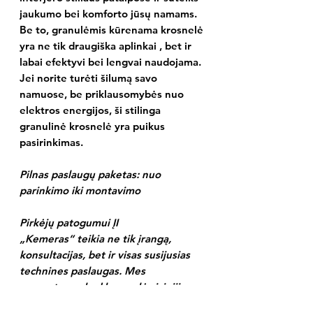
jaukumo bei komforto jūsų namams.
Be to, granulėmis kūrenama krosnelė
yra ne tik draugiška aplinkai , bet ir
labai efektyvi bei lengvai naudojama.
Jei norite turėti šilumą savo
namuose, be priklausomybės nuo
elektros energijos, ši stilinga
granulinė krosnelė yra puikus
pasirinkimas.
Pilnas paslaugų paketas: nuo
parinkimo iki montavimo
Pirkėjų patogumui
ĮI
„Kemeras“
teikia ne tik įrangą,
konsultacijas, bet ir visas susijusias
technines paslaugas. Mes
suprantame, kad krosnelės įsigijimas
yra tik pirmas žingsnis link šiltų