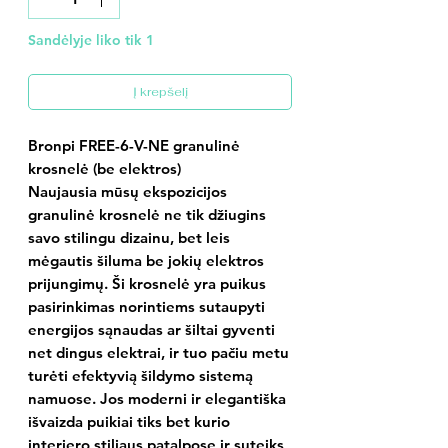
Sandėlyje liko tik 1
Į krepšelį
Bronpi FREE-6-V-NE granulinė
krosnelė (be elektros)
Naujausia mūsų ekspozicijos
granulinė krosnelė ne tik džiugins
savo stilingu dizainu, bet leis
mėgautis šiluma be jokių elektros
prijungimų. Ši krosnelė yra puikus
pasirinkimas norintiems sutaupyti
energijos sąnaudas ar šiltai gyventi
net dingus elektrai, ir tuo pačiu metu
turėti efektyvią šildymo sistemą
namuose. Jos moderni ir elegantiška
išvaizda puikiai tiks bet kurio
interjero stiliaus patalpose ir suteiks