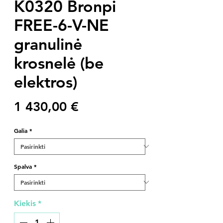
K0320 Bronpi
FREE-6-V-NE
granulinė
krosnelė (be
elektros)
Price
1 430,00 €
Galia
*
Spalva
*
Kiekis
*