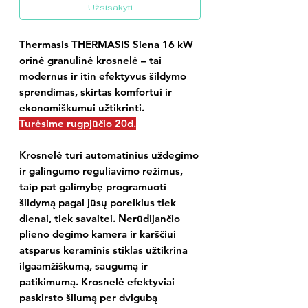
Užsisakyti
Thermasis THERMASIS Siena 16 kW
orinė granulinė krosnelė – tai
modernus ir itin efektyvus šildymo
sprendimas, skirtas komfortui ir
ekonomiškumui užtikrinti.
Turėsime rugpjūčio 20d.
Krosnelė turi automatinius uždegimo
ir galingumo reguliavimo režimus,
taip pat galimybę programuoti
šildymą pagal jūsų poreikius tiek
dienai, tiek savaitei. Nerūdijančio
plieno degimo kamera ir karščiui
atsparus keraminis stiklas užtikrina
ilgaamžiškumą, saugumą ir
patikimumą. Krosnelė efektyviai
paskirsto šilumą per dvigubą